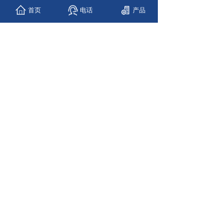
l
机械尺寸：
L=3730 mm x W= 1314mm x
首页
电话
产品
H=1800mm
l
电压
：
Φ3 ,380/220VAC
50/60Hz
l
整机功率：
13
.5KW
l
整机重量：
约
15
00Kg
l
适用物件：直径
40至100的圆状类物件
如PET瓶、易拉罐瓶及各种不易碎圆状
物件
l
粘着方式：热熔胶涂胶滚胶
l
标签尺寸：
Max L=
120-
330mm x
W=120
-200
mm
l
其它信息：
l
此设备必须在下列室内环境条件下运行
l
温度：
-10°C
至
+
40°C
l
湿度：水气含量介于
30％和80％
上一个：
高速套标机
下一个：
回转式热熔胶贴标机