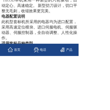
TB35D
本机采用一种新型的六轮驱动，自
动定心、高速稳定。
新型切刀设计，切口平
整无毛刺，收缩效果更完美。
电器配置说明
此机型套标机所采用的电器均为进口配置，
采用高速定位模块、进口伺服电机、伺服驱
动器、伺服控制器，全自动调整、人性化操
作。
适用套标品种类型
适用于各种瓶型的果汁、茶饮料、乳制品、
首页
电话
产品
纯净水、调味品、啤酒、运动饮料等食品饮
料行业，不但套标位置精确度高，且收缩后
更能突出瓶子的完美瓶形。
TB30D/TB35D
技术参数
设备型号
SHH-TB30D
功率
4.5KW
电压
∮3 ,380/220VAC
速度
500瓶/分
主机尺寸
L2400mm×W1200mm×H2250mm
适用直径
Φ28mm-Φ125mm